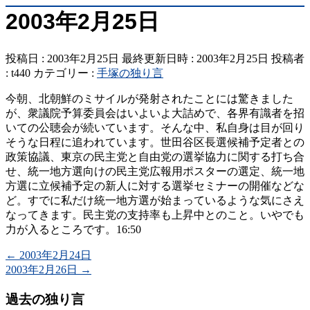
2003年2月25日
投稿日 : 2003年2月25日
最終更新日時 : 2003年2月25日
投稿者
:
t440
カテゴリー :
手塚の独り言
今朝、北朝鮮のミサイルが発射されたことには驚きました
が、衆議院予算委員会はいよいよ大詰めで、各界有識者を招
いての公聴会が続いています。そんな中、私自身は目が回り
そうな日程に追われています。世田谷区長選候補予定者との
政策協議、東京の民主党と自由党の選挙協力に関する打ち合
せ、統一地方選向けの民主党広報用ポスターの選定、統一地
方選に立候補予定の新人に対する選挙セミナーの開催などな
ど。すでに私だけ統一地方選が始まっているような気にさえ
なってきます。民主党の支持率も上昇中とのこと。いやでも
力が入るところです。16:50
←
2003年2月24日
2003年2月26日
→
過去の独り言