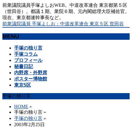
前衆議院議員手塚よしおWEB。中道改革連合 東京都第５区
（世田谷）。都議１期、衆院６期、元内閣総理大臣補佐官。
現在、東京都連幹事長など。
前衆議院議員 手塚よしお：中道改革連合 東京５区 世田谷
MENU
メ
手塚の独り言
ニ
手塚コラム
ュ
プロフィール
ー
秘書日記
を
内野席・外野席
飛
ポスター博物館
ば
東京5区
す
手塚の独り言
HOME
»
手塚の独り言
»
手塚の独り言
»
2003年2月25日