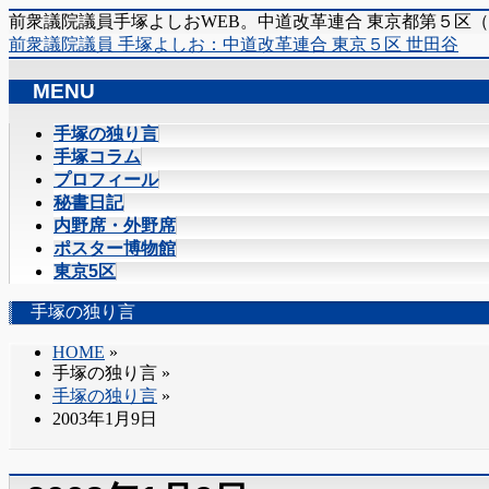
前衆議院議員手塚よしおWEB。中道改革連合 東京都第５区
前衆議院議員 手塚よしお：中道改革連合 東京５区 世田谷
MENU
メ
手塚の独り言
ニ
手塚コラム
ュ
プロフィール
ー
秘書日記
を
内野席・外野席
飛
ポスター博物館
ば
東京5区
す
手塚の独り言
HOME
»
手塚の独り言
»
手塚の独り言
»
2003年1月9日