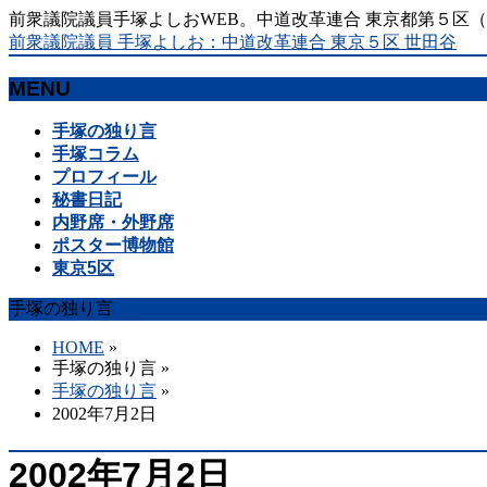
前衆議院議員手塚よしおWEB。中道改革連合 東京都第５区
前衆議院議員 手塚よしお：中道改革連合 東京５区 世田谷
MENU
メ
手塚の独り言
ニ
手塚コラム
ュ
プロフィール
ー
秘書日記
を
内野席・外野席
飛
ポスター博物館
ば
東京5区
す
手塚の独り言
HOME
»
手塚の独り言
»
手塚の独り言
»
2002年7月2日
2002年7月2日