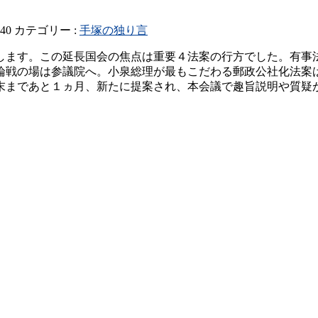
440
カテゴリー :
手塚の独り言
ます。この延長国会の焦点は重要４法案の行方でした。有事法制
論戦の場は参議院へ。小泉総理が最もこだわる郵政公社化法案
末まであと１ヵ月、新たに提案され、本会議で趣旨説明や質疑