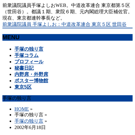
前衆議院議員手塚よしおWEB。中道改革連合 東京都第５区
（世田谷）。都議１期、衆院６期、元内閣総理大臣補佐官。
現在、東京都連幹事長など。
前衆議院議員 手塚よしお：中道改革連合 東京５区 世田谷
MENU
メ
手塚の独り言
ニ
手塚コラム
ュ
プロフィール
ー
秘書日記
を
内野席・外野席
飛
ポスター博物館
ば
東京5区
す
手塚の独り言
HOME
»
手塚の独り言
»
手塚の独り言
»
2002年6月18日