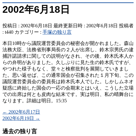
2002年6月18日
投稿日 : 2002年6月18日
最終更新日時 : 2002年6月18日
投稿者
:
t440
カテゴリー :
手塚の独り言
本日10時から議院運営委員会の秘密会が開かれました。森山
法務大臣、法務省刑事局長の２人が出席し、鈴木宗男氏の逮
捕許諾請求に関しての説明がなされ、その後、鈴木氏本人か
らの弁明がありました。久しぶりに見た生の鈴木氏ですが、
やつれた様子もなく、堂々と検察批判を展開していきまし
た。思い返せば、この通常国会が召集された１月下旬、この
議院運営委員会の委員長は鈴木氏本人でした。しかしムネオ
疑惑に終始した国会の一応の会期末とはいえ、こうした立場
での出席は何とも皮肉な結末です。実は明日、私の晴舞台に
なります。詳細は明日。15:35
←
2002年6月17日
2002年6月19日
→
過去の独り言