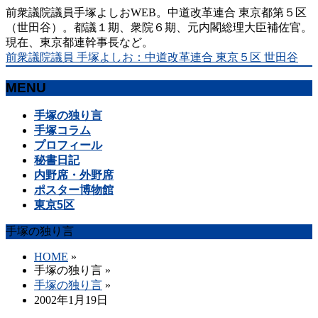
前衆議院議員手塚よしおWEB。中道改革連合 東京都第５区
（世田谷）。都議１期、衆院６期、元内閣総理大臣補佐官。
現在、東京都連幹事長など。
前衆議院議員 手塚よしお：中道改革連合 東京５区 世田谷
MENU
メ
手塚の独り言
ニ
手塚コラム
ュ
プロフィール
ー
秘書日記
を
内野席・外野席
飛
ポスター博物館
ば
東京5区
す
手塚の独り言
HOME
»
手塚の独り言
»
手塚の独り言
»
2002年1月19日