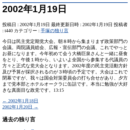
2002年1月19日
投稿日 : 2002年1月19日
最終更新日時 : 2002年1月19日
投稿者
:
t440
カテゴリー :
手塚の独り言
今日は民主党定期党大会。朝８時から集まりまず政策部門の
会議。両院議員総会、広報・宣伝部門の会議、これでやっと
お昼になります。今年初めて会う大橋巨泉さんと一緒に昼食
をとり、午後１時から、いよいよ全国から参集する代議員の
方々と正式な党大会となります。2002年度の民主党活動方針
及び予算が採択されるのが３時頃の予定です。大会はこれで
閉幕ですが、我々は国会対策委員会の打ち合せがあり、夕方
まで党本部とホテルオークラに缶詰です。本当に勉強が大好
きな真面目な政党です。13:15
←
2002年1月18日
2002年1月20日
→
過去の独り言