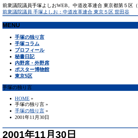
前衆議院議員手塚よしおWEB。中道改革連合 東京都第５区
前衆議院議員 手塚よしお：中道改革連合 東京５区 世田谷
MENU
メ
手塚の独り言
ニ
手塚コラム
ュ
プロフィール
ー
秘書日記
を
内野席・外野席
飛
ポスター博物館
ば
東京5区
す
手塚の独り言
HOME
»
手塚の独り言
»
手塚の独り言
»
2001年11月30日
2001年11月30日