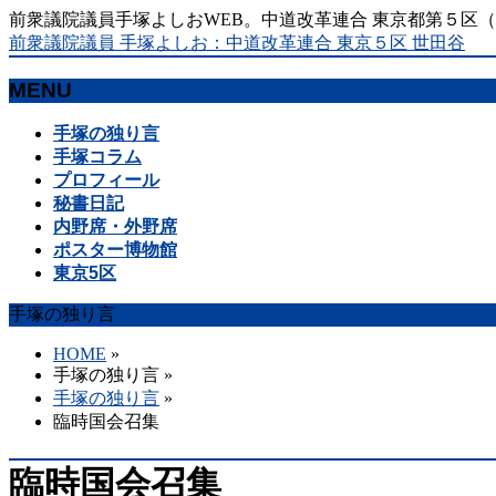
前衆議院議員手塚よしおWEB。中道改革連合 東京都第５区
前衆議院議員 手塚よしお：中道改革連合 東京５区 世田谷
MENU
メ
手塚の独り言
ニ
手塚コラム
ュ
プロフィール
ー
秘書日記
を
内野席・外野席
飛
ポスター博物館
ば
東京5区
す
手塚の独り言
HOME
»
手塚の独り言
»
手塚の独り言
»
臨時国会召集
臨時国会召集