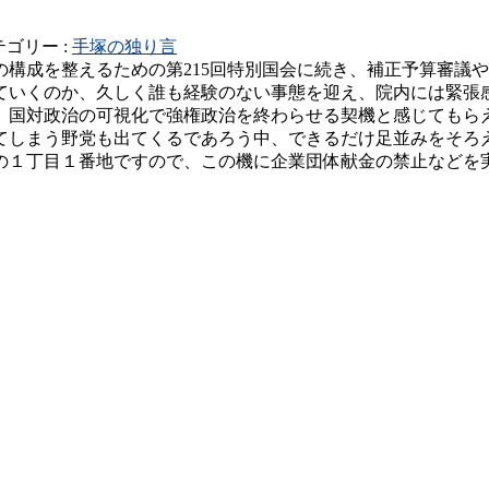
テゴリー :
手塚の独り言
構成を整えるための第215回特別国会に続き、補正予算審議や
ていくのか、久しく誰も経験のない事態を迎え、院内には緊張
、国対政治の可視化で強権政治を終わらせる契機と感じてもら
てしまう野党も出てくるであろう中、できるだけ足並みをそろ
の１丁目１番地ですので、この機に企業団体献金の禁止などを