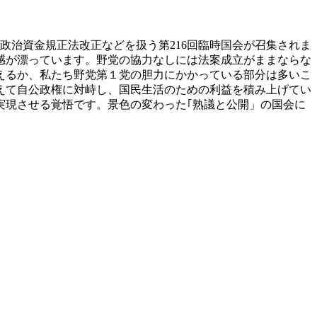
政治資金規正法改正などを扱う第216回臨時国会が召集されま
感が漂っています。野党の協力なしには法案成立がままならな
えるか、私たち野党第１党の胆力にかかっている部分は多いこ
えて自公政権に対峙し、国民生活のための利益を積み上げてい
実現させる覚悟です。景色の変わった｢熟議と公開」の国会に